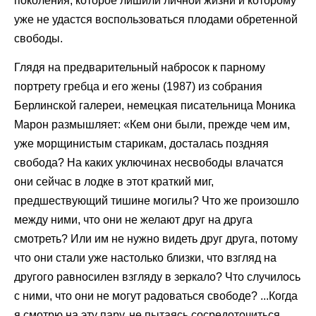
поколения, которое лишили личной жизни и которому
уже не удастся воспользоваться плодами обретенной
свободы.
Глядя на предварительный набросок к парному
портрету гребца и его жены (1987) из собрания
Берлинской галереи, немецкая писательница Моника
Марон размышляет: «Кем они были, прежде чем им,
уже морщинистым старикам, досталась поздняя
свобода? На каких уключинах несвободы влачатся
они сейчас в лодке в этот краткий миг,
предшествующий тишине могилы? Что же произошло
между ними, что они не желают друг на друга
смотреть? Или им не нужно видеть друг друга, потому
что они стали уже настолько близки, что взгляд на
другого равносилен взгляду в зеркало? Что случилось
с ними, что они не могут радоваться свободе? ...Когда
я смотрю на эту пару, не пытаясь сосредоточиться,