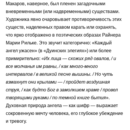
Макаров, наверное, был пленен загадочными
вневременными (или надвременными) существами.
Художника явно очаровывает противоречивость этих
существ, наделенных правом карать или охранять,
что ярко отображено в поэтических образах Райнера
Марии Рильке. Это звучит категорично: «Каждый
ангел ужасен» (в «Дуинских элегиях») или более
примирительно:
«Их лица — схожих ряд овалов, / и
все молчанья им равны, / как много-много
инmервалов / в великой песне вышины. / Но чуть
взмахнут они крылами — / пройдет воздушная
струя, / как будто Бог в замолкшем храме / провел
творящими руками / по темной книге бытия
».
Духовная природа ангела — как шифр — выражает
сокровенную мечту человека, его глубокое убеждение
и тревогу.