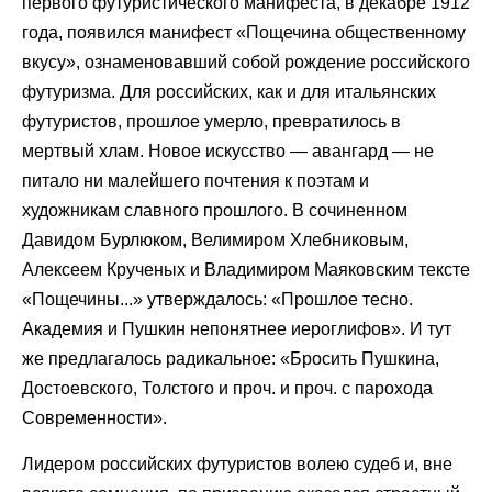
первого футуристического манифеста, в декабре 1912
года, появился манифест «Пощечина общественному
вкусу», ознаменовавший собой рождение российского
футуризма. Для российских, как и для итальянских
футуристов, прошлое умерло, превратилось в
мертвый хлам. Новое искусство — авангард — не
питало ни малейшего почтения к поэтам и
художникам славного прошлого. В сочиненном
Давидом Бурлюком, Велимиром Хлебниковым,
Алексеем Крученых и Владимиром Маяковским тексте
«Пощечины...» утверждалось: «Прошлое тесно.
Академия и Пушкин непонятнее иероглифов». И тут
же предлагалось радикальное: «Бросить Пушкина,
Достоевского, Толстого и проч. и проч. с парохода
Современности».
Лидером российских футуристов волею судеб и, вне