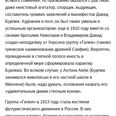
всякого сомнения, по призванию оказался страстный,
даже неистовый агитатор, спорщик, выдумщик,
составитель громких заявлений и манифестов Давид
Бурлюк. Художник и поэт, он был также умелым и
успешным организатором: еще в 1910 году вместе со
своими братьями Николаем и Владимиром Давид
создал неподалеку от Херсона группу «Гилея» (таково
греческое наименование древней Скифии). Вероятно,
проведенная в степной полосе юность в
определенной мере сформировала характер
Бурлюка. Во всяком случае, у Антона Ажбе (Бурлюк
занимался живописью в его частной школе в
Мюнхене) были, надо думать, основания назвать его
«удивительным диким степным конем».
Группа «Гилея» в 1913 году стала костяком
футуристического движения в России. В нее
органично влились безмерно талантливые участники: