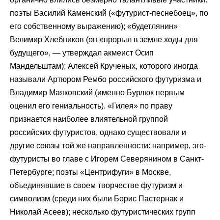
поэты Василий Каменский («футурист-песнебоец», по
его собственному выражению); «будетлянин»
Велимир Хлебников (он «прорыл в земле ходы для
будущего», — утверждал акмеист Осип
Мандельштам); Алексей Крученых, которого иногда
называли Артюром Рембо российского футуризма и
Владимир Маяковский (именно Бурлюк первым
оценил его гениальность). «Гилея» по праву
признается наиболее влиятельной группой
российских футуристов, однако существовали и
другие союзы той же направленности: например, эго-
футуристы во главе с Игорем Северянином в Санкт-
Петербурге; поэты «Центрифуги» в Москве,
объединявшие в своем творчестве футуризм и
символизм (среди них были Борис Пастернак и
Николай Асеев); несколько футуристических групп