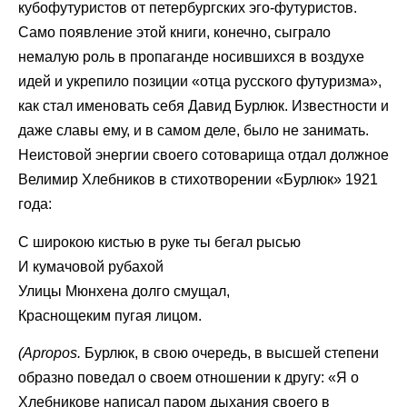
кубофутуристов от петербургских эго-футуристов.
Само появление этой книги, конечно, сыграло
немалую роль в пропаганде носившихся в воздухе
идей и укрепило позиции «отца русского футуризма»,
как стал именовать себя Давид Бурлюк. Известности и
даже славы ему, и в самом деле, было не занимать.
Неистовой энергии своего сотоварища отдал должное
Велимир Хлебников в стихотворении «Бурлюк» 1921
года:
С широкою кистью в руке ты бегал рысью
И кумачовой рубахой
Улицы Мюнхена долго смущал,
Краснощеким пугая лицом.
(
A
propos
.
Бурлюк, в свою очередь, в высшей степени
образно поведал о своем отношении к другу: «Я о
Хлебникове написал паром дыхания своего в