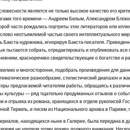
ловесности является не только высокое качество его крит
ургами того времени — Андреем Белым, Александром Блоком
орой часто рождались портреты этих литераторов или иллю
слово неотъемлемой частью своего интеллектуального миров
 Бакста-художника, игнорируя Бакста-писателя. Приведенн
ые пытаются собрать, отредактировать и опубликовать все 
невники, красноречиво свидетельствующие о богатстве и р
ак велико и многосторонне, подобрать произведения для да
ь тематическое разнообразие, стилистический диапазон и ж
вторы предлагаемой читателям работы, обращаясь к разли
мы культуры — ряд тщательно продуманных отзывов о событи
м и отрывка из романа, хранящихся в отделе рукописей Го
еной Теркель, и писем из Национального архива в Париже, 
ериалов, находящихся ныне в Галерее, была передана в да
время не уделяли этому архиву должного внимания. Нескол