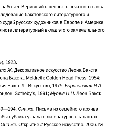
 работал. Веривший в ценность печатного слова
следование бакстовского литературного и
 судеб русских художников в Европе и Америке.
лноте литературный вклад этого замечательного
), 1923.
кто Ж.
Декоративное искусство Леона Бакста.
на Бакста. Meldreth: Golden Head Press, 1954;
ч Бакст. Л.: Искусство, 1975;
Борисовская Н.А.
ондон: Sotheby’s, 1991;
Мутья Н.Н.
Леон Бакст.
159—194.
Она же.
Письма из семейного архива
тобы публика узнала о литературных талантах
;
Она же.
Открытие // Русское искусство. 2006. №