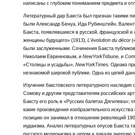
написаны с глубоким пониманием предмета и отл
Литературный дар Бакста был признан такими пи
были Александр Бенуа, Ида Рубинштейн, Валентин
Бакста, появлявшиеся в русской, французской и 
женщины будущего» (1913),
L’évolution du décor
(
были заслуженными. Сочинения Бакста публикова
Николаем Евреиновым, и
New
York
Tribune
,
и
Com
«Столицы и усадьбы»,
New
York
Times
.
Однако при
незнакомой широкой публике. Одна из целей данно
Изучение бакстовского литературного наследия с
Сомову и другим представителям российских арти
Баксту его роль в «Русских балетах Дягилева»; 
какие произведения изобразительного искусства 
позицию он занимал в отношении революций 1905 
иудаизма. Анализ литературных опусов Бакста т
русского модернизма в целом и давали энергию 