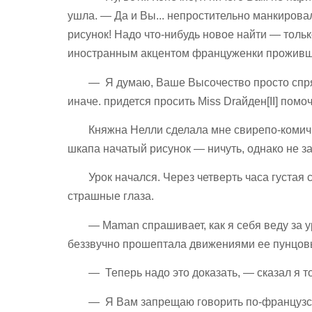
ушла. — Да и Вы... непростительно манкиров
рисунок! Надо что-нибудь новое найти — только
иностранным акцентом француженки проживше
— Я думаю, Ваше Высочество просто спрят
иначе. придется просить Miss Drайден[II] по
Княжна Нелли сделала мне свирепо-комичн
шкапа начатый рисунок — ничуть, однако не з
Урок начался. Через четверть часа густая
страшные глаза.
— Maman спрашивает, как я себя веду за 
беззвучно прошептала движениями ее пунцовых
— Теперь надо это доказать, — сказал я т
— Я Вам запрещаю говорить по-французск