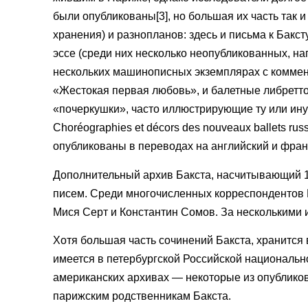
были опубликованы[3], но большая их часть так 
хранения) и разнопланов: здесь и письма к Бакс
эссе (среди них несколько неопубликованных, н
нескольких машинописных экземплярах с коммент
«Жестокая первая любовь», и балетные либретто,
«почеркушки», часто иллюстрирующие ту или ину
Choréographies et décors des nouveaux ballets 
опубликованы в переводах на английский и фран
Дополнительный архив Бакста, насчитывающий 14
писем. Среди многочисленных корреспондентов Б
Мися Серт и Константин Сомов. За несколькими 
Хотя большая часть сочинений Бакста, хранится
имеется в петербургской Российской национально
американских архивах — некоторые из опублико
парижским родственникам Бакста.