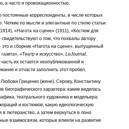
, а часто и провокационностью.
о постоянные корреспонденты, в числе которых
. Четкие по мысли и элегантные по стилю статьи
1914), «Нагота на сцене» (1911), «Костюм для
 свидетельствуют о том, что похвалы автору
 это и сборник «Нагота на сцене», выпущенный
газета», «Театр и искусство»,
Le
Journal
,
 часть их остается неопубликованной и
имание и отчасти заполнить этот пробел.
, Любови Гриценко (жене), Серову, Константину
ов биографического характера: каким виделась
рафика, театрального художника и модельера;
екораций и костюмов; какую идеологическую
 в лютеранство, а затем вернуться в лоно
ные взаимосвязи, которые влияли на развитие