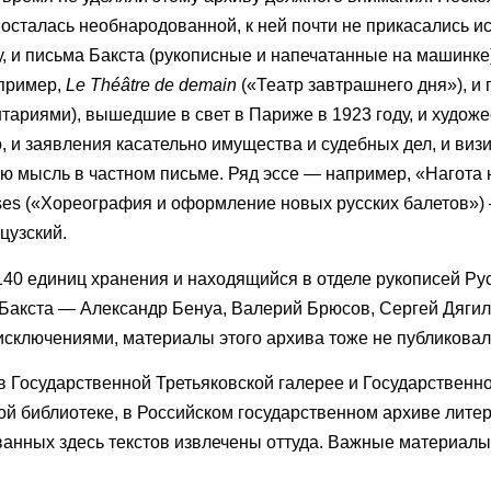
и осталась необнародованной, к ней почти не прикасались и
ту, и письма Бакста (рукописные и напечатанные на машинке
апример,
Le Théâtre de demain
(«Театр завтрашнего дня»), и 
ариями), вышедшие в свет в Париже в 1923 году, и художе
 и заявления касательно имущества и судебных дел, и визи
ю мысль в частном письме. Ряд эссе — например, «Нагота
russes («Хореография и оформление новых русских балетов»)
цузский.
0 единиц хранения и находящийся в отделе рукописей Русс
акста — Александр Бенуа, Валерий Брюсов, Сергей Дягиле
исключениями, материалы этого архива тоже не публиковали
 в Государственной Третьяковской галерее и Государствен
й библиотеке, в Российском государственном архиве литера
ванных здесь текстов извлечены оттуда. Важные материал