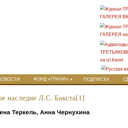
ФОНД «ГРАНИ»
НОВОСТИ
ПОДПИСКА
Г
е наследие Л.С. Бакста[1]
лена Теркель, Анна Чернухина