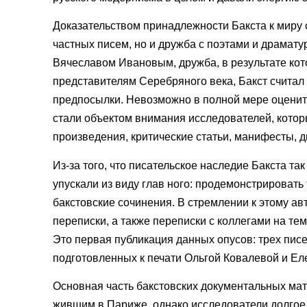
Доказательством принадлежности Бакста к миру с
частных писем, но и дружба с поэтами и драмат
Вячеславом Ивановым, дружба, в результате кот
представителям Серебряного века, Бакст считал 
предпосылки. Невозможно в полной мере оценить
стали объектом внимания исследователей, котор
произведения, критические статьи, манифесты, д
Из-за того, что писательское наследие Бакста т
упускали из виду глав ного: продемонстрироват
бакстовские сочинения. В стремлении к этому а
переписки, а также переписки с коллегами на те
Это первая публикация данных опусов: трех писе
подготовленных к печати Ольгой Ковалевой и Ел
Основная часть бакстовских документальных мат
жившим в Париже, однако исследователи долгое 