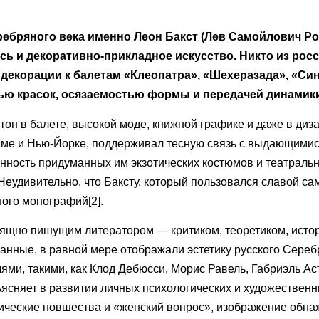
ебряного века именно Леон Бакст (Лев Самойлович Роз
сь и декоративно-прикладное искусство. Никто из рос
е декорации к балетам «Клеопатра», «Шехеразада», «Си
ю красок, осязаемостью формы и передачей динамики 
 тон в балете, высокой моде, книжной графике и даже в диз
име и Нью-Йорке, поддерживал тесную связь с выдающимися
нность придуманных им экзотических костюмов и театральн
Неудивительно, что Баксту, который пользовался славой са
ого монографий[2].
зящно пишущим литератором — критиком, теоретиком, истор
нные, в равной мере отображали эстетику русского Серебр
ями, такими, как Клод Дебюсси, Морис Равель, Габриэль А
сняет в развитии личных психологических и художественны
ические новшества и «женский вопрос», изображение обнаже