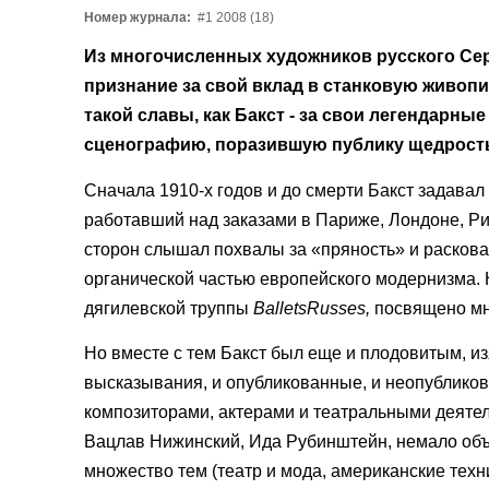
Номер журнала:
#1 2008 (18)
Из многочисленных художников русского Сер
признание за свой вклад в станковую живопи
такой славы, как Бакст - за свои легендарны
сценографию, поразившую публику щедрость
Сначала 1910-х годов и до смерти Бакст задавал
работавший над заказами в Париже, Лондоне, Р
сторон слышал похвалы за «пряность» и раскова
органической частью европейского модернизма. 
дягилевской труппы
Ballets
Russes
,
посвящено мн
Но вместе с тем Бакст был еще и плодовитым, и
высказывания, и опубликованные, и неопубликова
композиторами, актерами и театральными деятел
Вацлав Нижинский, Ида Рубинштейн, немало объя
множество тем (театр и мода, американские техн