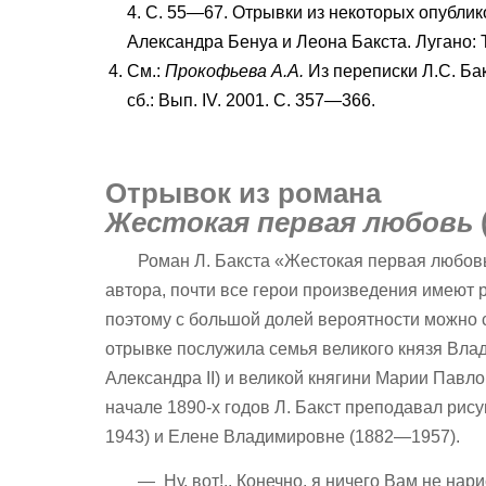
4. С. 55—67. Отрывки из некоторых опубли
Александра Бенуа и Леона Бакста. Лугано: 
См.:
Прокофьева А.А.
Из переписки Л.С. Ба
сб.: Вып. IV. 2001. С. 357—366.
Отрывок из романа
Жестокая первая любовь
Роман Л. Бакста «Жестокая первая любов
автора, почти все герои произведения имеют 
поэтому с большой долей вероятности можно 
отрывке послужила семья великого князя Вла
Александра II) и великой княгини Марии Пав
начале 1890-х годов Л. Бакст преподавал рис
1943) и Елене Владимировне (1882—1957).
— Ну, вот!.. Конечно, я ничего Вам не нар