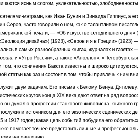
ичаются ясным слогом, увлекательностью, злободневностью
сателями-мэтрами, как Иван Бунин и Зинаида Гиппиус, а ег
 Серов, часто говорили о нем, как о талантливом писателе
американской печати, — «Об искусстве сегодняшнего дня» (
«Эволюция дизайна») (1923), «Серов и я в Греции» (1923) —
лись в самых разнообразных книгах, журналах и газетах —
oedia
,
и «Утро России», а также «Аполлон», «Петербургская 
 том, что сочинения Бакста известны и широко цитируются,
й статьи как раз и состоит в том, чтобы привлечь к ним вн
лужит двум задачам. Его письма к Белому, Бенуа, Дягилеву
стических кругов конца XIX века дают ответ на ряд вопрос
что он думал о профессии станкового живописца, книжного г
послужили источником для его экзотических сценических д
и 1917 годов; какая цепь событий побудила его обратиться
акже помогает точнее представить личные и профессиональ
этому направлению.