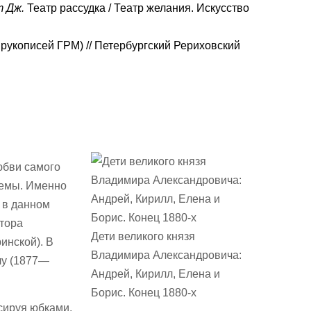
т Дж.
Театр рассудка / Театр желания. Искусство
рукописей ГРМ) // Петербургский Рериховский
юбви самого
аемы. Именно
 в данном
тора
Дети великого князя
инской). В
Владимира Александровича:
чу (1877—
Андрей, Кирилл, Елена и
Борис. Конец 1880-х
нсируя юбками,