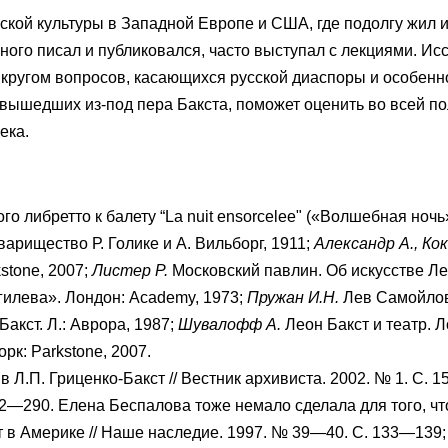
ской культуры в Западной Европе и США, где подолгу жил и
ого писал и публиковался, часто выступал с лекциями. Ис
кругом вопросов, касающихся русской диаспоры и особенно
 вышедших из-под пера Бакста, поможет оценить во всей по
ека.
 либретто к балету “La nuit ensorcelee" («Волшебная ночь»
арищество Р. Голике и А. Вильборг, 1911;
Александр А., Ко
stone, 2007;
Листер Р.
Московский павлин. Об искусстве Лео
гилева». Лондон: Academy, 1973;
Пружан И.Н.
Лев Самойлови
Бакст. Л.: Аврора, 1987;
Шувалофф А.
Леон Бакст и театр. Л
рк: Parkstone, 2007.
Л.П. Гриценко-Бакст // Вестник архивиста. 2002. № 1. С. 
262—290. Елена Беспалова тоже немало сделала для того, ч
 в Америке // Наше наследие. 1997. № 39—40. С. 133—139