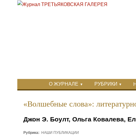
Перейти к основному содержанию
Skip to search
Primary menu
О ЖУРНАЛЕ
РУБРИКИ
Вторичное меню
«Волшебные слова»: литературно
Джон Э. Боулт, Ольга Ковалева, Е
Рубрика:
НАШИ ПУБЛИКАЦИИ