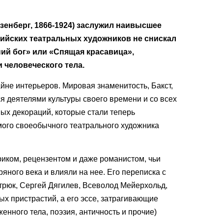
енберг, 1866-1924) заслужил наивысшее
сийских театральных художников не снискал
ний бог» или «Спящая красавица»,
человеческого тела.
айне интерьеров. Мировая знаменитость, Бакст,
 деятелями культуры своего времени и со всех
ых декораций, которые стали теперь
мого своеобычного театрального художника
иком, рецензентом и даже романистом, чьи
яного века и влияли на нее. Его переписка с
стрюк, Сергей Дягилев, Всеволод Мейерхольд,
х пристрастий, а его эссе, затрагивающие
нного тела, поэзия, античность и прочие)