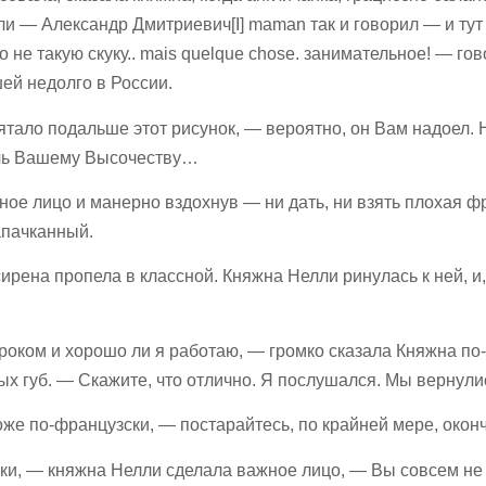
али — Александр Дмитриевич[I] maman так и говорил — и т
 не такую скуку.. mais quelque chose. занимательное! — го
й недолго в России.
ало подальше этот рисунок, — вероятно, он Вам надоел. 
мочь Вашему Высочеству…
ое лицо и манерно вздохнув — ни дать, ни взять плохая ф
апачканный.
 сирена пропела в классной. Княжна Нелли ринулась к ней, 
уроком и хорошо ли я работаю, — громко сказала Княжна по
 губ. — Скажите, что отлично. Я послушался. Мы вернулис
оже по-французски, — постарайтесь, по крайней мере, оконч
и, — княжна Нелли сделала важное лицо, — Вы совсем не 