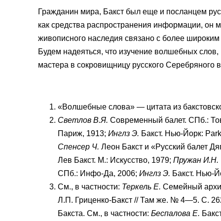
Гражданин мира, Бакст был еще и посланцем рус
как средства распространения информации, он мн
живописного наследия связано с более широким 
Будем надеяться, что изучение волшебных слов,
мастера в сокровищницу русского Серебряного в
«Волшебные слова» — цитата из бакстовского
Светлов В.Я.
Современный балет. СПб.: Тов
Париж, 1913;
Инглз Э.
Бакст. Нью-Йорк: Park
Спенсер Ч.
Леон Бакст и «Русский балет Дя
Лев Бакст. М.: Искусство, 1979;
Пружан И.Н.
СПб.: Инфо-Да, 2006;
Инглз Э.
Бакст. Нью-Йо
См., в частности:
Теркель Е.
Семейный архив 
Л.П. Гриценко-Бакст // Там же. № 4—5. С. 
Бакста. См., в частности:
Беспалова Е.
Бакст