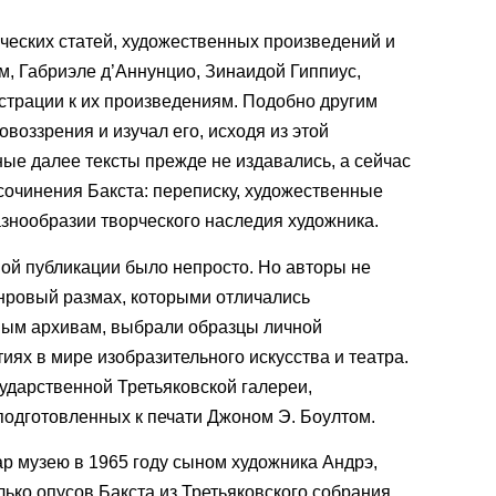
ических статей, художественных произведений и
, Габриэле д’Аннунцио, Зинаидой Гиппиус,
страции к их произведениям. Подобно другим
оззрения и изучал его, исходя из этой
ые далее тексты прежде не издавались, а сейчас
сочинения Бакста: переписку, художественные
азнообразии творческого наследия художника.
нной публикации было непросто. Но авторы не
анровый размах, которыми отличались
чным архивам, выбрали образцы личной
ях в мире изобразительного искусства и театра.
сударственной Третьяковской галереи,
подготовленных к печати Джоном Э. Боултом.
р музею в 1965 году сыном художника Андрэ,
ько опусов Бакста из Третьяковского собрания