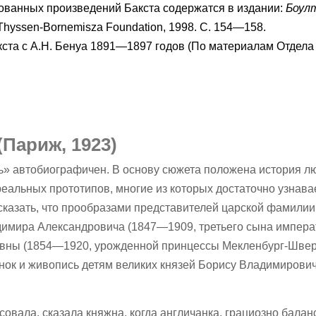
кованных произведений Бакста содержатся в издании:
Боул
Thyssen-Bornemisza Foundation, 1998. С. 154—158.
кста с А.Н. Бенуа 1891—1897 годов (По материалам Отдела 
(Париж, 1923)
ь» автобиографичен. В основу сюжета положена история л
реальных прототипов, многие из которых достаточно узнав
сказать, что прообразами представителей царской фамилии
димира Александровича (1847—1909, третьего сына импера
ловны (1854—1920, урожденной принцессы Мекленбург-Швер
унок и живопись детям великих князей Борису Владимирови
исовала, сказала княжна, когда англичанка, грациозно бала