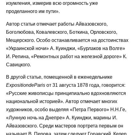
изумления, измерив всю огромность уже
проделанного им пути».
Автор статьи отмечает работы Айвазовского,
Боголюбова, Ковалевского, Боткина, Орловского,
Мещерского. Особо останавливается на достоинствах
«Украинской ночи» А. Куинджи, «Бурлаков на Волге»
И. Репина, «Ремонтных работ на железной дороге» К.
Савицкого.
В другой статье, помещенной в еженедельнике
Exposition
de
Paris
от 31 августа 1878 года, говорится:
«Русские живописцы принципиально вдохновляются
национальной историей». Автор отмечает многих
художников, особо выделяя «Петра Первого» Н.Н.Ге,
«Лунную ночь на Днепре» А. Куинджи, марины И.
Айвазовского. Среди мастеров портрета первым он
называет В. Перова, затем следуют Горавский, Келер,