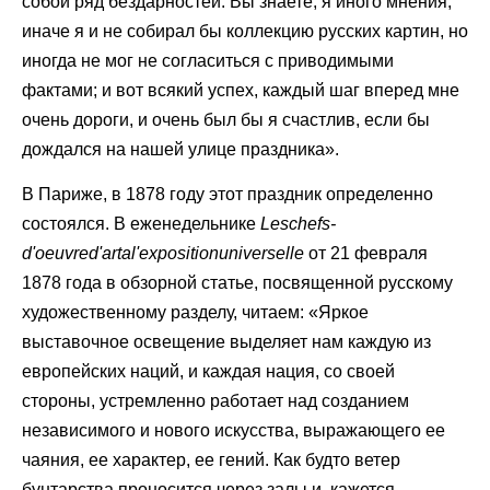
собой ряд бездарностей. Вы знаете, я иного мнения,
иначе я и не собирал бы коллекцию русских картин, но
иногда не мог не согласиться с приводимыми
фактами; и вот всякий успех, каждый шаг вперед мне
очень дороги, и очень был бы я счастлив, если бы
дождался на нашей улице праздника».
В Париже, в 1878 году этот праздник определенно
состоялся. В еженедельнике
Les
chefs
-
d
'
oeuvre
d
'
art
a
l
'
e
xposition
universelle
от 21 февраля
1878 года в обзорной статье, посвященной русскому
художественному разделу, читаем: «Яркое
выставочное освещение выделяет нам каждую из
европейских наций, и каждая нация, со своей
стороны, устремленно работает над созданием
независимого и нового искусства, выражающего ее
чаяния, ее характер, ее гений. Как будто ветер
бунтарства проносится через залы и, кажется,