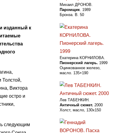
Михаил ДРОНОВ.
Паромщик
. 1989
Бронза. В. 50
 и изданный к
битаемые
ительства
одного
Екатерина КОРНИЛОВА.
Пионерский лагерь.
1999
Оцинкованное железо,
агина,
масло. 135×190
 Толстой,
ина, Виктора
щие остро и
Лев ТАБЕНКИН.
стники,
Античный сюжет.
2000
Холст, масло, 130х150
ать следующим
ского Союза,