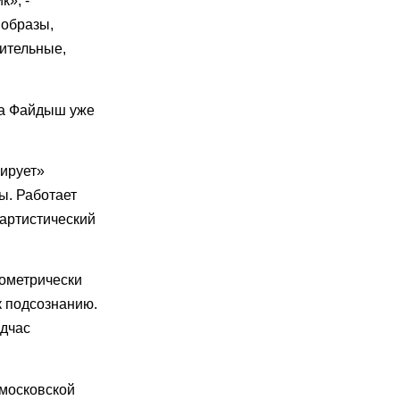
к», -
 образы,
чительные,
яна Файдыш уже
ирует»
ы. Работает
 артистический
еометрически
к подсознанию.
одчас
 московской