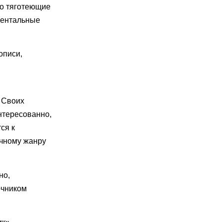
То тяготеющие
ментальные
описи,
 Своих
нтересованно,
ся к
ичному жанру
но,
очником