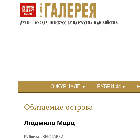
Перейти к основному содержанию
Skip to search
Primary menu
О ЖУРНАЛЕ
РУБРИКИ
Вторичное меню
Обитаемые острова
Людмила Марц
Рубрика:
ВЫСТАВКИ