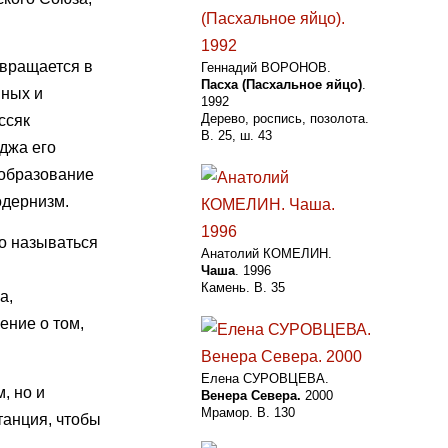
евращается в
Геннадий ВОРОНОВ.
Пасха (Пасхальное яйцо)
.
нных и
1992
Дерево, роспись, позолота.
ссяк
В. 25, ш. 43
джа его
ообразование
одернизм.
о называться
Анатолий КОМЕЛИН.
Чаша
. 1996
Камень. В. 35
а,
ение о том,
Елена СУРОВЦЕВА.
, но и
Венера Севера.
2000
Мрамор. В. 130
танция, чтобы