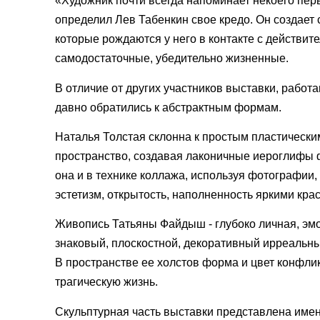
«Художник почти всегда напоминает некоего перв
определил Лев Табенкин свое кредо. Он создает 
которые рождаются у него в контакте с действи
самодостаточные, убедительно жизненные.
В отличие от других участников выставки, рабо
давно обратились к абстрактным формам.
Наталья Толстая склонна к простым пластическ
пространство, создавая лаконичные иероглифы фо
она и в технике коллажа, используя фотографии,
эстетизм, открытость, наполненность яркими кра
Живопись Татьяны Файдыш - глубоко личная, эмо
знаковый, плоскостной, декоративный ирреальны
В пространстве ее холстов форма и цвет конфли
трагическую жизнь.
Скульптурная часть выставки представлена име