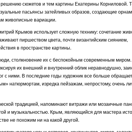
к решению сюжетов и тем картины Екатерины Корниловой. 
 визуальные пасьянсы затейливых образов, создающие орна
ам живописные вариации.
итрий Крымов использует сложную технику: сочетание жив
раживают пиршеством цвета, почти византийским сиянием,
йствия в пространстве картины.
люди, столкновение их с беспокойным современным миром.
ксируя их внешний и внутренний облик неравнодушно, заи
ог с ними. В последние годы художник все больше обращает
м» натюрмортам, изредка пейзажам, непростому, очень л
ческой традицией, напоминают витражи или мозаичные пан
той и музыкальностью. Крым, являющийся для мастера ист
стве не похожим ни на какой другой.