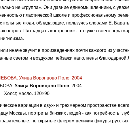
пиально не «группа». Они давние единомышленники, с уваж
женностью пластической школе и профессиональному ремес
оятельные люди, обладающие, пользуясь словами Е. Бараты
 остров. Пятнадцать «островов» - это уже своего рода «а
нигилизма.
 или иначе звучит в произведениях почти каждого из участн
занные светом и воздухом пейзажи наполнены благодарной
ЕБОВА.
Улица Воронцово Поле.
2004
Холст, масло. 120×90
ические вариации в двух- и трехмерном пространстве всег
дцу Москвы, портреты близких людей - как потребность глу
ыразительные, не скрытые флером величия фигуры русских