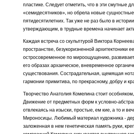
пластике. Следует отметить, что в эти смутные д
«семидесятников», но обрела новые сущностные 
пятидесятилетних. Так уже не раз было в истории
утверждающим, в трудные времена начинает акти
Каждая встреча со скульптурой Виктора Корнее
пространстве, безукоризненной архитектоники е
остросовременное по мироощущению, развиваетс
его образах архаическое, вневременное органич
существования. Сострадательная, щемящая нота 
гармонии примитива, по прекрасному, добру и кр
Творчество Анатолия Комелина стоит особняком
Движение от предметных форм к условно-абстрак
отвлекаясь на изыски, простые, ем кие, а то и в
Мироносицы. Любимый материал художника - дере
заложенная в нем генетическая память руки, кре