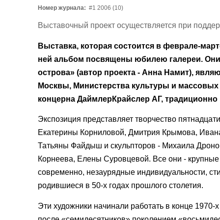
Номер журнала:
#1 2006 (10)
Выставочный проект осуществляется при поддер
Выставка, которая состоится в феврале-март
ней альбом посвящены юбилею галереи. Они
острова» (автор проекта - Анна Намит), яв
Москвы, Министерства культуры и массовых
концерна ДаймлерКрайслер АГ, традиционно
Экспозиция представляет творчество пятнадцати
Екатерины Корниловой, Дмитрия Крымова, Ивана
Татьяны Файдыш и скульпторов - Михаила Дроно
Корнеева, Елены Суровцевой. Все они - крупны
современно, незаурядные индивидуальности, сти
родившиеся в 50-х годах прошлого столетия.
Эти художники начинали работать в конце 1970-х
после «семидесятников» поколением «восьмидеся