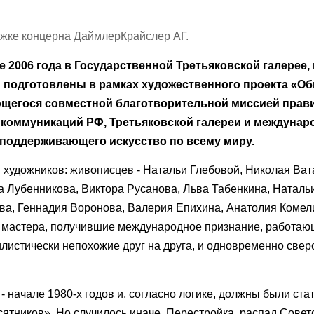
жке концерна ДаймлерКрайслер АГ.
е 2006 года в Государственной Третьяковской галерее,
 подготовлены в рамках художественного проекта «О
ляющегося совместной благотворительной миссией прав
 коммуникаций РФ, Третьяковской галереи и междунар
 поддерживающего искусство по всему миру.
 художников: живописцев - Натальи Глебовой, Николая Ват
 Лубенникова, Виктора Русанова, Льва Табенкина, Натальи
ва, Геннадия Воронова, Валерия Епихина, Анатолия Комел
е мастера, получившие международное признание, работаю
листически непохожие друг на друга, и одновременно свер
 - начале 1980-х годов и, согласно логике, должны были ст
тников». Но случилось иначе. Перестройка, распад Совет