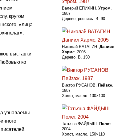
ением
Валерий ЕПИХИН.
Утром
.
1987
лу, кругом
Дерево, роспись. В. 90
нского, «лица
рхипелаг»,
Николай ВАТАГИН.
Даниил
Хармс
. 2005
иков выставки.
Дерево. В. 150
 Любовью ко
Виктор РУСАНОВ.
Пейзаж
.
1987
Холст, масло. 130×100
да узнаваемы.
бинного
Татьяна ФАЙДЫШ.
Полет
.
 писателей.
2004
Холст, масло. 150×110