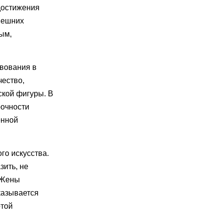
 достижения
ынешних
ным,
твования в
чество,
ской фигуры. В
рочности
енной
го искусства.
зить, не
, Жены
казывается
отой