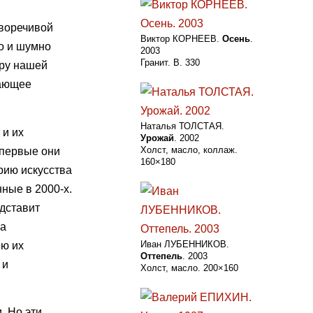
иворечивой
Виктор КОРНЕЕВ.
Осень
.
о и шумно
2003
Гранит. В. 330
иру нашей
жающее
Наталья ТОЛСТАЯ.
 и их
Урожай
. 2002
Холст, масло, коллаж.
впервые они
160×180
рию искусства
ные в 2000-х.
едставит
ла
Иван ЛУБЕННИКОВ.
ию их
Оттепель
. 2003
 и
Холст, масло. 200×160
. Но эти