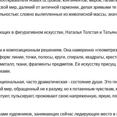
ооткрывателя новых островов, континентов, миров, галакти
свой мир, далекий от античной гармонии, делая зримыми те
тельностью: словно вылепленные из живописной массы, зна
тающих в фигуративном искусстве, Наталья Толстая и Тать
им и композиционным решениям. Она намеренно «геометриз
рм: линии, точки, полосы, круги, спирали, квадраты, крест
 металл, ткани, фрагменты предметов. Ее искусству присущ
сками.
циональная, часто драматическая - состояние души. Это г
й мир, обращенный не к разуму, но к потаенным чувствам, 
ктуют, пульсируют, проживают свою напряженную, яркую, п
нами художников, занимающих сейчас лидирующее место в