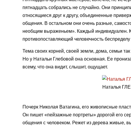
пятнадцать собрались не случайно. Они принци
относящиеся друг к другу, объединенные привер
общения. В остальном они очень разные, самост
необщим выраженьем». Каждый индивидуален. Как
противопоставляющий человечность беспределу 
Тема своих корней, своей земли, дома, семьи так
Но у Натальи Глебовой она основная. Ее прони
всему, что она видит, слышит, ощущает.
Наталья ГЛ
Почерк Николая Ватагина, его живописные пласт
Он пишет «пейзажные портреты» дорогой его сер
общения с человеком. Режет из дерева живые, в