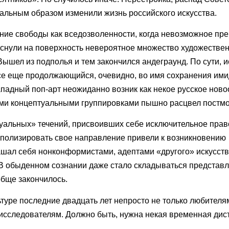
льным образом изменили жизнь российского искусства.
ние свободы как вседозволенности, когда невозможное пр
еснули на поверхность невероятное множество художестве
ышел из подполья и тем закончился андеграунд. По сути, и
все еще продолжающийся, очевидно, во имя сохранения ими
западный поп-арт неожиданно возник как некое русское нов
ыми концептуальными группировками пышно расцвел постм
туальных» течений, присвоивших себе исключительное прав
полизировать свое направление привели к возникновению
лашал себя нонконформистами, адептами «другого» искусств
В обыденном сознании даже стало складываться представл
обще закончилось.
ьтуре последние двадцать лет непросто не только любителям
исследователям. Должно быть, нужна некая временная дис