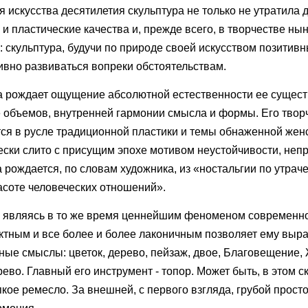
ля искусства десятилетия скульптура не только не утратила
и пластические качества и, прежде всего, в творчестве н
: скульптура, будучи по природе своей искусством позитив
вно развиваться вопреки обстоятельствам.
ва рождает ощущение абсолютной естественности ее сущес
е объемов, внутренней гармонии смысла и формы. Его твор
я в русле традиционной пластики и темы обнаженной жен
ески слито с присущим эпохе мотивом неустойчивости, неп
рождается, по словам художника, из «ностальгии по утрач
асоте человеческих отношений».
, являясь в то же время ценнейшим феноменом современно
тным и все более и более лаконичным позволяет ему выра
ечные смыслы: цветок, дерево, пейзаж, двое, Благовещение
во. Главный его инструмент - топор. Может быть, в этом с
пкое ремесло. За внешней, с первого взгляда, грубой прост