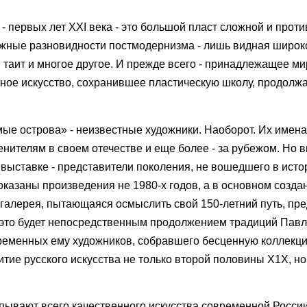
 - первых лет XXI века - это большой пласт сложной и прот
можные разновидности постмодернизма - лишь видная широк
 таит и многое другое. И прежде всего - принадлежащее м
ьное искусство, сохранившее пластическую школу, продол
мые острова» - неизвестные художники. Наоборот. Их имена
нителям в своем отечестве и еще более - за рубежом. Но 
выставке - представители поколения, не вошедшего в исто
оказаны произведения не 1980-х годов, а в основном создан
 галерея, пытающаяся осмыслить свой 150-летний путь, пр
И это будет непосредственным продолжением традиций Пав
ременных ему художников, собравшего бесценную коллекц
тие русского искусства не только второй половины Х1Х, но
пывают всего качественного искусства современной России