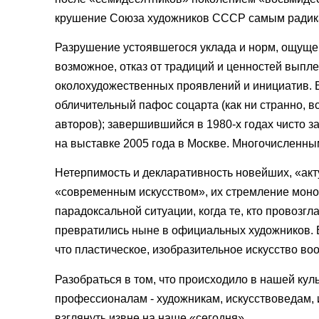
крушение Союза художников СССР самым радика
Разрушение устоявшегося уклада и норм, ощуще
возможное, отказ от традиций и ценностей выпл
околохудожественных проявлений и инициатив. В
обличительный пафос соцарта (как ни странно, 
авторов); завершившийся в 1980-х годах чисто 
на выставке 2005 года в Москве. Многочисленн
Нетерпимость и декларативность новейших, «ак
«современным искусством», их стремление моно
парадоксальной ситуации, когда те, кто провозг
превратились ныне в официальных художников. 
что пластическое, изобразительное искусство во
Разобраться в том, что происходило в нашей кул
профессионалам - художникам, искусствоведам, 
взглянуть извне на наше «сегодня».