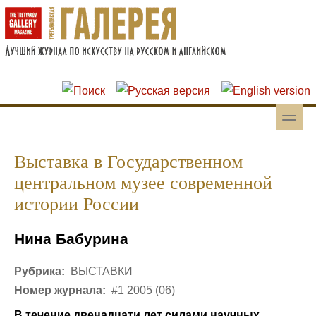
Перейти к основному содержанию
Skip to search
toggle
Вторичное меню
Выставка в Государственном
центральном музее современной
истории России
Нина Бабурина
Рубрика:
ВЫСТАВКИ
Номер журнала:
#1 2005 (06)
В течение двенадцати лет силами научных