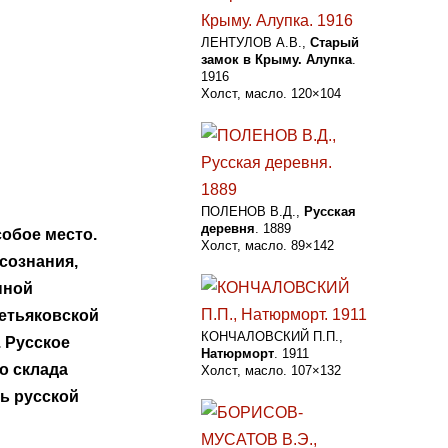
ЛЕНТУЛОВ А.В.,
Старый
замок в Крыму. Алупка
.
1916
Холст, масло. 120×104
ПОЛЕНОВ В.Д.,
Русская
деревня
. 1889
обое место.
Холст, масло. 89×142
сознания,
нной
ретьяковской
КОНЧАЛОВСКИЙ П.П.,
 Русское
Натюрморт
. 1911
о склада
Холст, масло. 107×132
ть русской