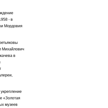
ождение
958 - в
ики Мордовия
Третьяковы
л Михайлович
качева в
и
т
алереи,
 укрепление
ие «Золотая
ых музеев