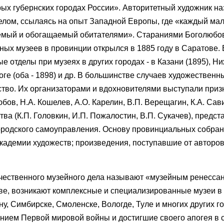
рых губернских городах России». Авторитетный художник на
лом, ссылаясь на опыт Западной Европы, где «каждый ма
аемый и обогащаемый обитателями». Стараниями Боголюбов
х музеев в провинции открылся в 1885 году в Саратове. 
 отделы при музеях в других городах - в Казани (1895), Н
роге (оба - 1898) и др. В большинстве случаев художествен
ство. Их организаторами и вдохновителями выступали при
бов, Н.А. Кошелев, А.О. Карелин, В.П. Верещагин, К.А. Сав
ва (К.П. Головкин, И.П. Пожалостин, В.П. Сукачев), предст
 городского самоуправления. Основу провинциальных собра
кадемии художеств; произведения, поступавшие от авторов,
ечественного музейного дела называют «музейным ренессан
ве, возникают комплексные и специализированные музеи в
у, Симбирске, Смоленске, Вологде, Туле и многих других г
нием Первой мировой войны и достигшие своего апогея в с