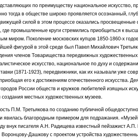
дставляющих по преимуществу национальное искусство, пр
нно тогда в обществе широко проявляется осознанный, глу
, движущей силой в этом процессе оказались просвещенные 
а, где промышленные круги стремились приобщиться к высше
ным миром. Поколение московских купцов 1850-1860-х годо
йшей фигурой в этой среде был Павел Михайлович Третьяк
едения членов Товарищества передвижных художественных
листическое искусство, национальное по духу и содержан
авки (1871-1923), передвижники, как их называли уже сов
риобщая его к достижениям отечественного искусства. Де
ородов России обществ и кружков любителей изящных иску
я создания местных художественных музеев.
ность П.М. Третьякова по созданию публичной общедоступн
с и явилась благородным примером для подражания. «Музе
оду внук писателя А.Н. Радищева известный пейзажист А.П.
. Воронцову-Дашкову с проектом устройства художественн