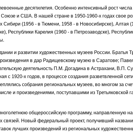
евоенные десятилетия. Особенно интенсивный рост числа
 Союзе и США. В нашей стране в 1950-1960-х годах свое р
Сибири (1956 - в Тюмени, 1958 - в Новосибирске), Алтая (1
ке), Республики Карелия (1960 - в Петрозаводске), Республ
ы.
здании и развитии художественных музеев России. Братья 
роизведения в дар Радищевскому музею в Саратове; Паве
тельскую деятельность П.М. Догадина в Астрахани, В.П. Су
ная с 1920-х годов, в процессе создания разветвленной сет
еплялись собрания региональных музеев, во многом за сче
исле и произведениями, поступавшими из Третьяковской г
 многолетнюю общероссийскую программу, направленную на
ых связей. Новый федеральный проект, получивший назван
ставок лучших произведений из региональных художественн