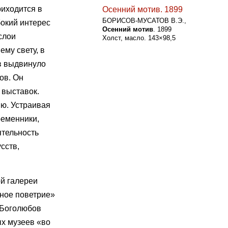
иходится в
БОРИСОВ-МУСАТОВ В.Э.,
бокий интерес
Осенний мотив
. 1899
слои
Холст, масло. 143×98,5
му свету, в
в выдвинуло
ов. Он
 выставок.
ию. Устраивая
ременники,
ятельность
сств,
ой галереи
йное поветрие»
 Боголюбов
ых музеев «во