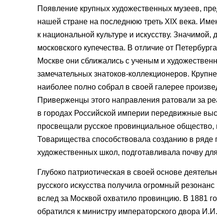
Появление крупных художественных музеев, пре
нашей стране на последнюю треть XIX века. Име
к национальной культуре и искусству. Значимой
московского купечества. В отличие от Петербург
Москве они сближались с ученым и художествен
замечательных знатоков-коллекционеров. Крупне
наиболее полно собрал в своей галерее произв
Приверженцы этого направления ратовали за реа
в городах Российской империи передвижные выст
просвещали русское провинциальное общество, п
Товарищества способствовала созданию в ряде г
художественных школ, подготавливала почву дл
Глубоко патриотическая в своей основе деятель
русского искусства получила огромный резонан
вслед за Москвой охватило провинцию. В 1881 г
обратился к министру императорского двора И.И