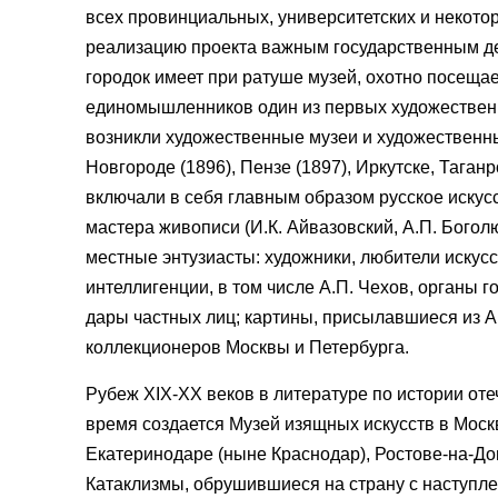
всех провинциальных, университетских и некото
реализацию проекта важным государственным де
городок имеет при ратуше музей, охотно посещ
единомышленников один из первых художественны
возникли художественные музеи и художественные
Новгороде (1896), Пензе (1897), Иркутске, Таган
включали в себя главным образом русское искус
мастера живописи (И.К. Айвазовский, А.П. Боголю
местные энтузиасты: художники, любители искусст
интеллигенции, в том числе А.П. Чехов, органы
дары частных лиц; картины, присылавшиеся из А
коллекционеров Москвы и Петербурга.
Рубеж XIX-XX веков в литературе по истории от
время создается Музей изящных искусств в Моск
Екатеринодаре (ныне Краснодар), Ростове-на-Дон
Катаклизмы, обрушившиеся на страну с наступле