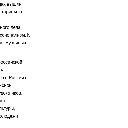
одах вышли
старины, о
ного дела
ссионализм. К
 из музейных
российской
на
о в России в
писной
удожников,
ния
льтуры,
молодежи