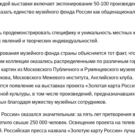
аждой выставки включает экспонирование 50-100 произведе
оказать единство музейного фонда России как общенациона
ь продемонстрировать специфику и уникальность местных 
 явлений и творческих индивидуальностей.
ования музейного фонда страны объясняется тот факт, что
ом коллекции оказались распределенными по различным го
артин из Московского Публичного и Румянцевского музеев
ткова, Московского Межевого института, Английского клуба
ится появление на выставках проекта «Золотая карта Росс
ой культуры, в том числе произведений, предназначавших
ых благодаря мужеству музейных сотрудников.
России» оказался значительным: за пять лет претворения 
етило свыше 250 000 человек. Освещение проекта на теле
. Российская пресса назвала «Золотую карту России» луч