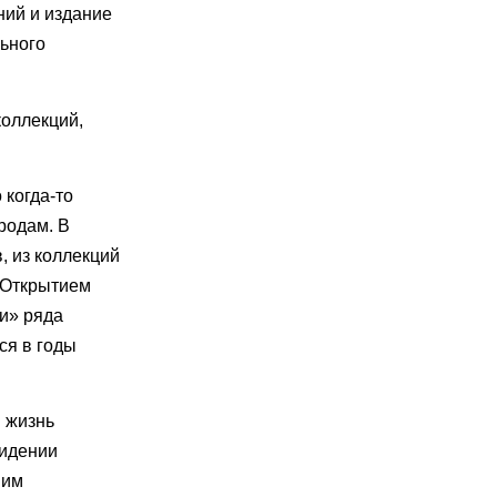
ний и издание
льного
коллекций,
 когда-то
родам. В
, из коллекций
. Открытием
ии» ряда
ся в годы
в жизнь
видении
шим