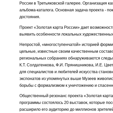
России в Третьяковской галерее. Организация к
альбома-каталога. Основная задача проекта - п
достояния.
Проект «Золотая карта России» дает возможност
выявить особенности локальных художественных
Непростой, «многоступенчатой» историей формир
цельные, известные своим качественным состав
региональных собраниях обнаруживаются следы к
К.Т. Солдатенкова, Ф.И. Прянишникова, И.Е. Цве
для специалистов и любителей искусства станов
экспонатов из упомянутых выше Музеев живописн
борьбы с формализмом к уничтожению и спасенн
Общественный резонанс проекта «Золотая карта 
программы состоялось 20 выставок, которые пос
расширило его аудиторию до миллионов зрителей