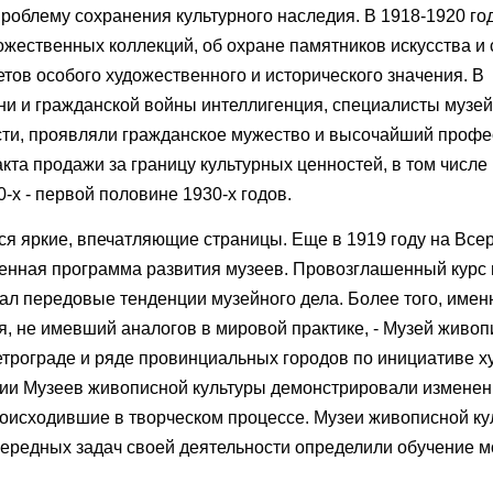
роблему сохранения культурного наследия. В 1918-1920 г
жественных коллекций, об охране памятников искусства и 
тов особого художественного и исторического значения. В
и и гражданской войны интеллигенция, специалисты музей
ти, проявляли гражданское мужество и высочайший профе
кта продажи за границу культурных ценностей, в том числе
-х - первой половине 1930-х годов.
я яркие, впечатляющие страницы. Еще в 1919 году на Все
енная программа развития музеев. Провозглашенный курс 
л передовые тенденции музейного дела. Более того, именн
я, не имевший аналогов в мировой практике, - Музей живо
етрограде и ряде провинциальных городов по инициативе х
ции Музеев живописной культуры демонстрировали измене
оисходившие в творческом процессе. Музеи живописной ку
очередных задач своей деятельности определили обучение 