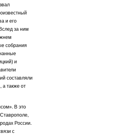
звал
лоизвестный
а и его
Вслед за ним
ижнем
ные собрания
знанные
ицкий) и
авители
ний составляли
 а также от
сом». В это
 Ставрополе,
ородах России.
вязи с