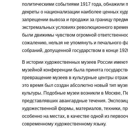
политическими событиями 1917 года, обнажили п
декреты о национализации наиболее ценных худо
запрещении вывоза и продажи за границу предме
экстремальных условиях революционного времен
были движимы чувством огромной ответственнос
сожалению, нельзя не упомянуть и печального фа
собраний, допущенной государством в конце 1920
В истории художественных музеев России имеютс
музейной конференции была принята государств
превращение музеев в культурные центры отража
это время был создан абсолютно новый тип музе
культуры. Подобные музеи возникли в Москве, П
представлявших авангардные течения. Экспози
художественной формы, материалов, техники, пр
особенно на местах, в качестве одной из перво
современному художественному языку.