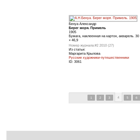
Бенуа Александр
Берег моря. Примель
1905
Бумага, наклеенная на картон, акварель. 30
× 46,9
Номер журнала:
#2 2010 (27)
Из статьи:
Маргарита Крылова
Русские художники-путешественники
ID:
3061
4
1
2
3
5
6