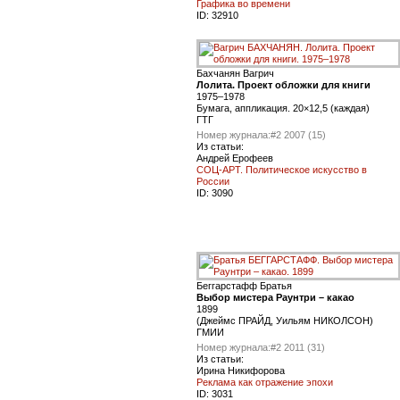
Графика во времени
ID:
32910
Бахчанян Вагрич
Лолита. Проект обложки для книги
1975–1978
Бумага, аппликация. 20×12,5 (каждая)
ГТГ
Номер журнала:
#2 2007 (15)
Из статьи:
Андрей Ерофеев
СОЦ-АРТ. Политическое искусство в
России
ID:
3090
Беггарстафф Братья
Выбор мистера Раунтри – какао
1899
(Джеймс ПРАЙД, Уильям НИКОЛСОН)
ГМИИ
Номер журнала:
#2 2011 (31)
Из статьи:
Ирина Никифорова
Реклама как отражение эпохи
ID:
3031