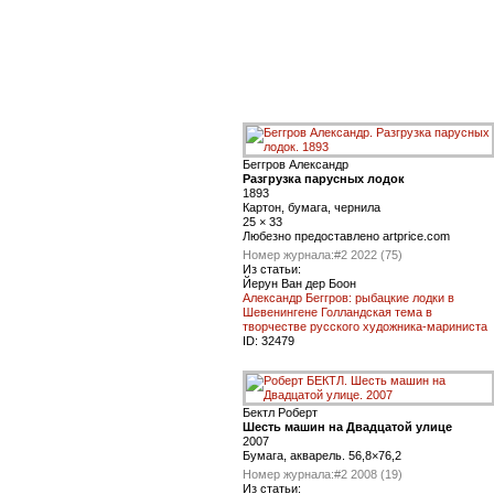
Беггров Александр
Разгрузка парусных лодок
1893
Картон, бумага, чернила
25 × 33
Любезно предоставлено artprice.com
Номер журнала:
#2 2022 (75)
Из статьи:
Йерун Ван дер Боон
Александр Беггров: рыбацкие лодки в
Шевенингене Голландская тема в
творчестве русского художника-мариниста
ID:
32479
Бектл Роберт
Шесть машин на Двадцатой улице
2007
Бумага, акварель. 56,8×76,2
Номер журнала:
#2 2008 (19)
Из статьи: