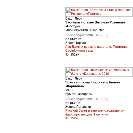
Бакст Леон
Заставка к статье Василия Розанова
«Пестум»
Мир искусства. 1902. №2
Номер журнала:
#2 2017 (55)
Из статьи:
Елена Теркель
Лев Бакст и русские писатели. Портреты
Серебряного века
ID:
15197
Бакст Леон
Эскиз костюма Киарины к балету
«Карнавал»
1910
Бумага, акварель
Номер журнала:
#2 2019 (63)
Из статьи:
Жанна Полански
Русский балет в зеркале «кружевного»
фарфора заводов Тюрингии
ID:
25220