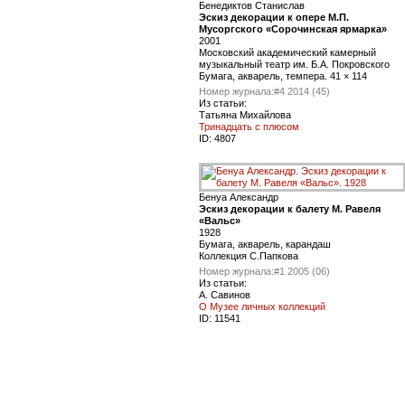
Бенедиктов Станислав
Эскиз декорации к опере М.П.
Мусоргского «Сорочинская ярмарка»
2001
Московский академический камерный
музыкальный театр им. Б.А. Покровского
Бумага, акварель, темпера. 41 × 114
Номер журнала:
#4 2014 (45)
Из статьи:
Татьяна Михайлова
Тринадцать с плюсом
ID:
4807
Бенуа Александр
Эскиз декорации к балету М. Равеля
«Вальс»
1928
Бумага, акварель, карандаш
Коллекция С.Папкова
Номер журнала:
#1 2005 (06)
Из статьи:
А. Савинов
О Музее личных коллекций
ID:
11541