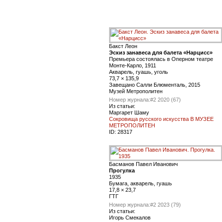
Бакст Леон
Эскиз занавеса для балета «Нарцисс»
Премьера состоялась в Оперном театре
Монте-Карло, 1911
Акварель, гуашь, уголь
73,7 × 135,9
Завещано Салли Блюменталь, 2015
Музей Метрополитен
Номер журнала:
#2 2020 (67)
Из статьи:
Маргарет Шаму
Сокровища русского искусства В МУЗЕЕ
МЕТРОПОЛИТЕН
ID:
28317
Басманов Павел Иванович
Прогулка
1935
Бумага, акварель, гуашь
17,8 × 23,7
ГТГ
Номер журнала:
#2 2023 (79)
Из статьи:
Игорь Смекалов