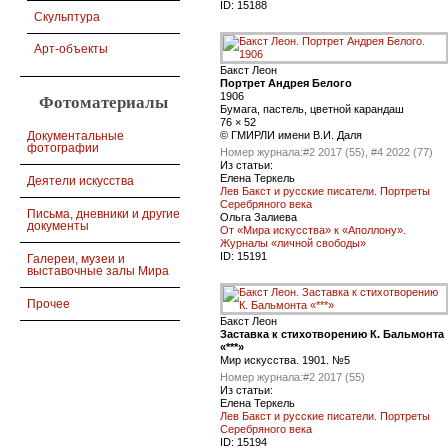
ID:
15188
Скульптура
Арт-объекты
Бакст Леон
Портрет Андрея Белого
1906
Фотоматериалы
Бумага, пастель, цветной карандаш
76 × 52
© ГМИРЛИ имени В.И. Даля
Документальные
фотографии
Номер журнала:
#2 2017 (55), #4 2022 (77)
Из статьи:
Елена Теркель
Деятели искусства
Лев Бакст и русские писатели. Портреты
Серебряного века
Письма, дневники и другие
Ольга Залиева
документы
От «Мира искусства» к «Аполлону».
Журналы «личной свободы»
ID:
15191
Галереи, музеи и
выставочные залы Мира
Прочее
Бакст Леон
Заставка к стихотворению К. Бальмонта
«***»
Мир искусства. 1901. №5
Номер журнала:
#2 2017 (55)
Из статьи:
Елена Теркель
Лев Бакст и русские писатели. Портреты
Серебряного века
ID:
15194