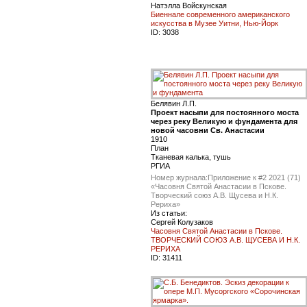
Натэлла Войскунская
Биеннале современного американского
искусства в Музее Уитни, Нью-Йорк
ID:
3038
Белявин Л.П.
Проект насыпи для постоянного моста
через реку Великую и фундамента для
новой часовни Св. Анастасии
1910
План
Тканевая калька, тушь
РГИА
Номер журнала:
Приложение к #2 2021 (71)
«Часовня Святой Анастасии в Пскове.
Творческий союз А.В. Щусева и Н.К.
Рериха»
Из статьи:
Сергей Колузаков
Часовня Святой Анастасии в Пскове.
ТВОРЧЕСКИЙ СОЮЗ А.В. ЩУСЕВА И Н.К.
РЕРИХА
ID:
31411