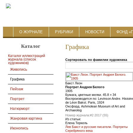
О ЖУРНАЛЕ
РУБРИКИ
НОВОСТИ
ФОНД «
Каталог
Графика
Каталог иллюстраций
журнала (список
Сортировать по фамилии художника
художников)
Живопись
Графика
Бакст Леон
Портрет Андрея Белого
Пейзаж
1905
Бумага, цветные мелки. 45.8 × 34
Воспроизводится по: Levinson Andre. Histoire
Портрет
de Léon Bakst. Paris, 1924
Оксфорд. Ashmolean Museum of Art and
Натюрморт
Archaeolog
Номер журнала:
#2 2017 (55)
Жанровая картина
Из статьи:
Елена Теркель
Лев Бакст и русские писатели. Портреты
Иконопись
Серебряного века