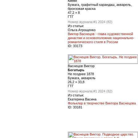
Киеве
Бумага, графитный карандаш, акварель,
бронзовая краска
47,2 × 8
ГТГ
Номер журнала:
#1 2024 (82)
Из статьи:
Ольга Атрощенко
Виктор Васнецов - глава художественной
династии и основоположник национально-
романтического стиля в России
ID:
33173
Васнецов Виктор
Богатырь
Не позднее 1878
Бумага, акварель
26,2 × 33,8
ГТГ
Номер журнала:
#1 2024 (82)
Из статьи:
Екатерина Васина
Фольклор в творчестве Виктора Васнецова
ID:
33181