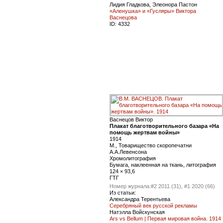
Лидия Гладкова, Элеонора Пастон
«Аленушка» и «Гусляры» Виктора
Васнецова
ID:
4332
Васнецов Виктор
Плакат благотворительного базара «На
помощь жертвам войны»
1914
М., Товарищество скоропечатни
А.А.Левенсона
Хромолитография
Бумага, наклеенная на ткань, литография
124 × 93,6
ГТГ
Номер журнала:
#2 2011 (31), #1 2020 (66)
Из статьи:
Александра Терентьева
Серебряный век русской рекламы
Натэлла Войскунская
Ars vs Bellum | Первая мировая война. 1914