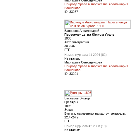
Маргарита Сенющенкова
Природа Урала в творчестве Аполлинария
Васнецова
ID:
33267
Васнецов Аполлинарий
Переселенцы на Южном Урале
1930
Автолитография
30 × 46
ГТГ
Номер журнала:
#1 2024 (82)
Из статьи:
Маргарита Сенющенкова
Природа Урала в творчестве Аполлинария
Васнецова
ID:
33291
Васнецов Виктор
Гусляры
1895
Эскиз
Бумага, наклеенная на картон, акварель.
22,4×24,9
ГТГ
Номер журнала:
#2 2008 (19)
Из статьи: