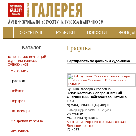
О ЖУРНАЛЕ
РУБРИКИ
НОВОСТИ
ФОНД «
Каталог
Графика
Каталог иллюстраций
журнала (список
Сортировать по фамилии художника
художников)
Живопись
Графика
Бушина Варвара Яковлевна
Пейзаж
Эскиз костюма к опере «Евгений
Онегин» П.И. Чайковского. Татьяна
1908
Портрет
Бумага, акварель,карандаш
Номер журнала:
#1 2012 (34)
Натюрморт
Из статьи:
Екатерина Чуракова
Жанровая картина
Константин Коровин и его мастерская в
Большом театре
ID:
4277
Иконопись