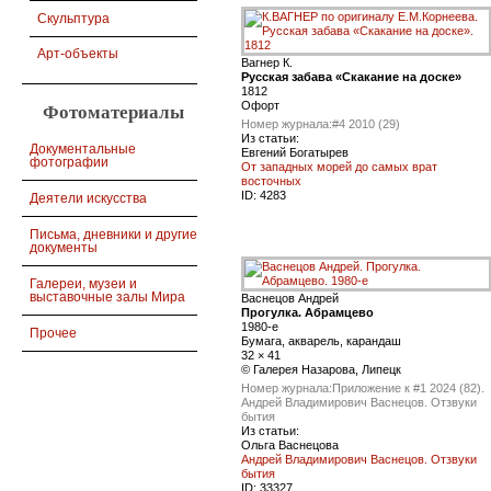
Скульптура
Арт-объекты
Вагнер К.
Русская забава «Скакание на доске»
1812
Офорт
Фотоматериалы
Номер журнала:
#4 2010 (29)
Из статьи:
Документальные
Евгений Богатырев
фотографии
От западных морей до самых врат
восточных
ID:
4283
Деятели искусства
Письма, дневники и другие
документы
Галереи, музеи и
выставочные залы Мира
Васнецов Андрей
Прогулка. Абрамцево
1980-е
Прочее
Бумага, акварель, карандаш
32 × 41
© Галерея Назарова, Липецк
Номер журнала:
Приложение к #1 2024 (82).
Андрей Владимирович Васнецов. Отзвуки
бытия
Из статьи:
Ольга Васнецова
Андрей Владимирович Васнецов. Отзвуки
бытия
ID:
33327