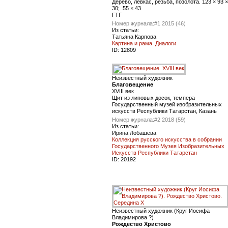
Дерево, левкас, резьба, позолота. 123 × 93 ×
30; 55 × 43
ГТГ
Номер журнала:
#1 2015 (46)
Из статьи:
Татьяна Карпова
Картина и рама. Диалоги
ID:
12809
Неизвестный художник
Благовещение
XVIII век
Щит из липовых досок, темпера
Государственный музей изобразительных
искусств Республики Татарстан, Казань
Номер журнала:
#2 2018 (59)
Из статьи:
Ирина Лобашева
Коллекция русского искусства в собрании
Государственного Музея Изобразительных
Искусств Республики Татарстан
ID:
20192
Неизвестный художник (Круг Иосифа
Владимирова ?)
Рождество Христoво