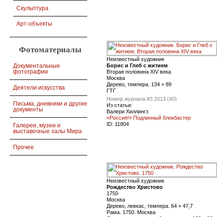
Скульптура
Арт-объекты
Фотоматериалы
Неизвестный художник
Борис и Глеб с житием
Документальные
фотографии
Вторая половина XIV века
Москва
Дерево, темпера. 134 × 89
Деятели искусства
ГТГ
Номер журнала:
#3 2013 (40)
Письма, дневники и другие
Из статьи:
документы
Валери Хиллингз
«Россия!» Подлинный блокбастер
ID:
11804
Галереи, музеи и
выставочные залы Мира
Прочее
Неизвестный художник
Рождество Христово
1750
Москва
Дерево, левкас, темпера. 64 × 47,7
Рама. 1750. Москва