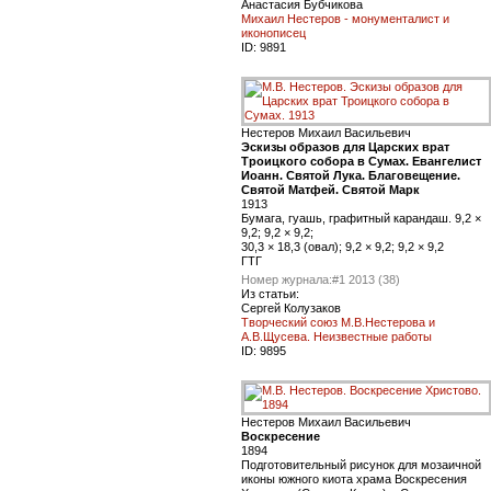
Анастасия Бубчикова
Михаил Нестеров - монументалист и
иконописец
ID:
9891
Нестеров Михаил Васильевич
Эскизы образов для Царских врат
Троицкого собора в Сумах. Евангелист
Иоанн. Святой Лука. Благовещение.
Святой Матфей. Святой Марк
1913
Бумага, гуашь, графитный карандаш. 9,2 ×
9,2; 9,2 × 9,2;
30,3 × 18,3 (овал); 9,2 × 9,2; 9,2 × 9,2
ГТГ
Номер журнала:
#1 2013 (38)
Из статьи:
Сергей Колузаков
Творческий союз М.В.Нестерова и
А.В.Щусева. Неизвестные работы
ID:
9895
Нестеров Михаил Васильевич
Воскресение
1894
Подготовительный рисунок для мозаичной
иконы южного киота храма Воскресения