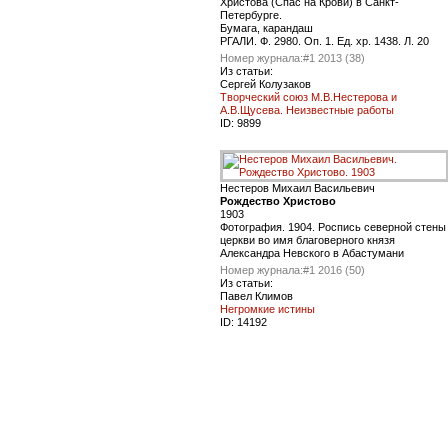
Христова (Спас на Крови) в Санкт-
Петербурге.
Бумага, карандаш
РГАЛИ. Ф. 2980. Оп. 1. Ед. хр. 1438. Л. 20
Номер журнала:
#1 2013 (38)
Из статьи:
Сергей Колузаков
Творческий союз М.В.Нестерова и
А.В.Щусева. Неизвестные работы
ID:
9899
Нестеров Михаил Васильевич
Рождество Христово
1903
Фотография. 1904. Роспись северной стены
церкви во имя благоверного князя
Александра Невского в Абастумани
Номер журнала:
#1 2016 (50)
Из статьи:
Павел Климов
Негромкие истины
ID:
14192