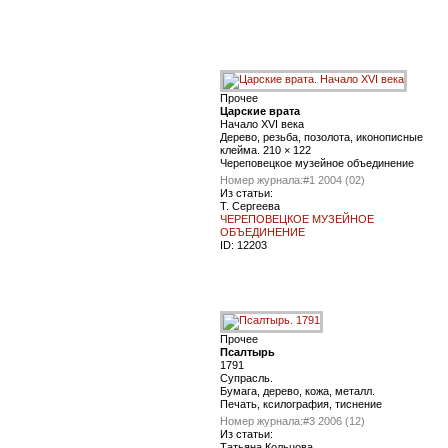
Прочее
Царские врата
Начало XVI века
Дерево, резьба, позолота, иконописные
клейма. 210 × 122
Череповецкое музейное объединение
Номер журнала:
#1 2004 (02)
Из статьи:
Т. Сергеева
ЧЕРЕПОВЕЦКОЕ МУЗЕЙНОЕ
ОБЪЕДИНЕНИЕ
ID:
12203
Прочее
Псалтырь
1791
Супрасль.
Бумага, дерево, кожа, металл.
Печать, ксилография, тиснение
Номер журнала:
#3 2006 (12)
Из статьи:
Татьяна Кольцова