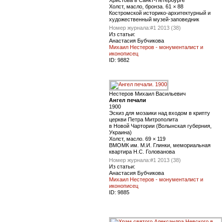
Холст, масло, бронза. 61 × 88
Костромской историко-архитектурный и
художественный музей-заповедник
Номер журнала:
#1 2013 (38)
Из статьи:
Анастасия Бубчикова
Михаил Нестеров - монументалист и
иконописец
ID:
9882
Нестеров Михаил Васильевич
Ангел печали
1900
Эскиз для мозаики над входом в крипту
церкви Петра Митрополита
в Новой Чартории (Волынская губерния,
Украина)
Холст, масло. 69 × 119
ВМОМК им. М.И. Глинки, мемориальная
квартира Н.С. Голованова
Номер журнала:
#1 2013 (38)
Из статьи:
Анастасия Бубчикова
Михаил Нестеров - монументалист и
иконописец
ID:
9885