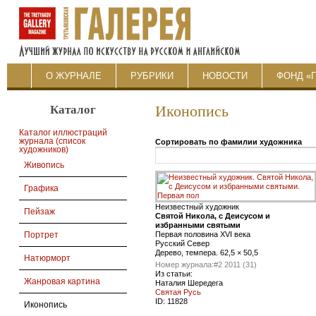
О ЖУРНАЛЕ
РУБРИКИ
НОВОСТИ
ФОНД «
Каталог
Иконопись
Каталог иллюстраций
журнала (список
Сортировать по фамилии художника
художников)
Живопись
Графика
Неизвестный художник
Пейзаж
Святой Никола, с Деисусом и
избранными святыми
Первая половина XVI века
Портрет
Русский Север
Дерево, темпера. 62,5 × 50,5
Натюрморт
Номер журнала:
#2 2011 (31)
Из статьи:
Жанровая картина
Наталия Шередега
Cвятая Русь
ID:
11828
Иконопись